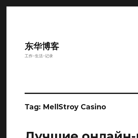
东华博客
工作-生活-记录
Tag: MellStroy Casino
Лучшие онлайн-к