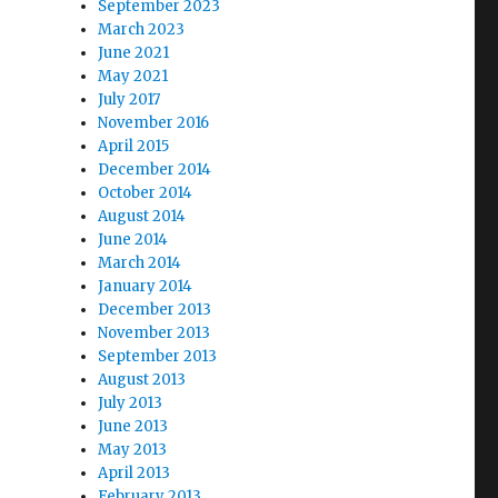
September 2023
March 2023
June 2021
May 2021
July 2017
November 2016
April 2015
December 2014
October 2014
August 2014
June 2014
March 2014
January 2014
December 2013
November 2013
September 2013
August 2013
July 2013
June 2013
May 2013
April 2013
February 2013