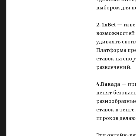
выбором для п
2. 1xBet
— изве
возможностей д
удивлять свои
Платформа пре
ставок на спо
развлечений.
4.Вавада
— при
ценят безопас
разнообразные
ставок в тенг
игроков делаю
Эти онлайн-ка