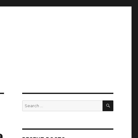
SEARCH
Search
for:
а