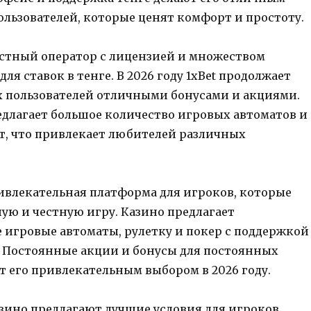
ользователей, которые ценят комфорт и простоту.
стный оператор с лицензией и множеством
ля ставок в тенге. В 2026 году 1xBet продолжает
х пользователей отличными бонусами и акциями.
длагает большое количество игровых автоматов и
рт, что привлекает любителей различных
влекательная платформа для игроков, которые
ную и честную игру. Казино предлагает
 игровые автоматы, рулетку и покер с поддержкой
е. Постоянные акции и бонусы для постоянных
т его привлекательным выбором в 2026 году.
зино предлагают лучшие условия для игроков,