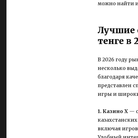
можно найти и
Лучшие 
тенге в 
В 2026 году ры
несколько выд
благодаря кач
представлен с
игры и широки
1. Казино Х
— о
казахстанских
включая игров
Удобный интер