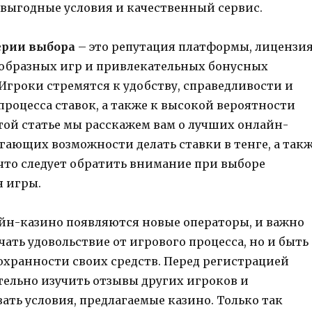
выгодные условия и качественный сервис.
рии выбора
– это репутация платформы, лицензия
образных игр и привлекательных бонусных
Игроки стремятся к удобству, справедливости и
процесса ставок, а также к высокой вероятности
той статье мы расскажем вам о лучших онлайн-
агающих возможности делать ставки в тенге, а так
 что следует обратить внимание при выборе
 игры.
йн-казино появляются новые операторы, и важно
чать удовольствие от игрового процесса, но и быть
охранности своих средств. Перед регистрацией
тельно изучить отзывы других игроков и
ать условия, предлагаемые казино. Только так