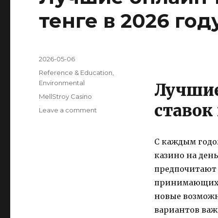
тенге в 2026 год
Posted
2026-05-06
on
Categories
Reference & Education,
Environmental
Лучшие
Tags
MellStroy Casino
ставок 
Leave a comment
on
Лучшие
онлайн-
казино
С каждым годо
для
казино на день
ставок
предпочитают д
на
тенге
принимающих 
в
новые возможн
2026
вариантов важ
году