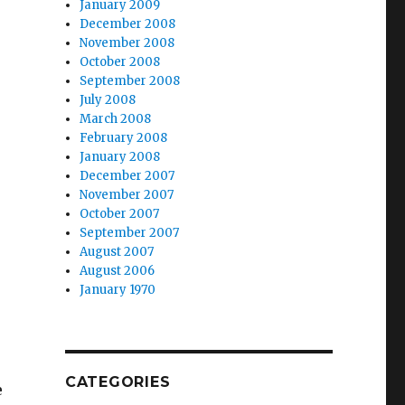
January 2009
December 2008
November 2008
October 2008
September 2008
July 2008
March 2008
February 2008
January 2008
December 2007
November 2007
October 2007
September 2007
August 2007
August 2006
January 1970
CATEGORIES
е