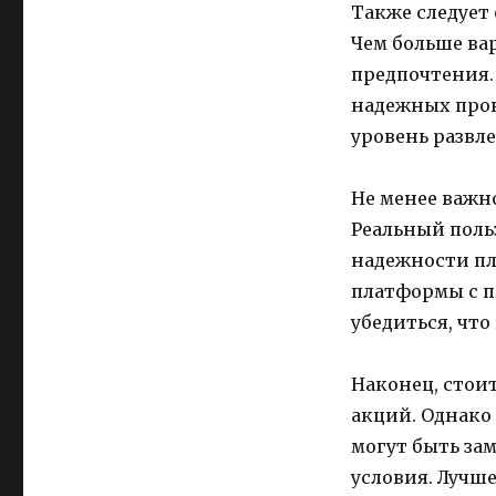
Также следует
Чем больше ва
предпочтения.
надежных пров
уровень развл
Не менее важн
Реальный поль
надежности пл
платформы с 
убедиться, чт
Наконец, стои
акций. Однако
могут быть за
условия. Лучш