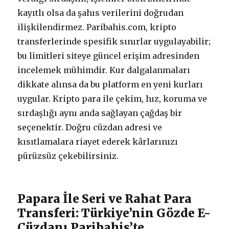
kayıtlı olsa da şahıs verilerini doğrudan
ilişkilendirmez. Paribahis.com, kripto
transferlerinde spesifik sınırlar uygulayabilir;
bu limitleri siteye güncel erişim adresinden
incelemek mühimdir. Kur dalgalanmaları
dikkate alınsa da bu platform en yeni kurları
uygular. Kripto para ile çekim, hız, koruma ve
sırdaşlığı aynı anda sağlayan çağdaş bir
seçenektir. Doğru cüzdan adresi ve
kısıtlamalara riayet ederek kârlarınızı
pürüzsüz çekebilirsiniz.
Papara İle Seri ve Rahat Para
Transferi: Türkiye’nin Gözde E-
Cüzdanı Paribahis’te