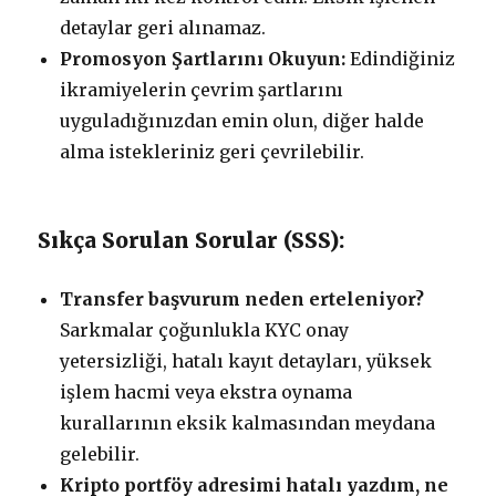
detaylar geri alınamaz.
Promosyon Şartlarını Okuyun:
Edindiğiniz
ikramiyelerin çevrim şartlarını
uyguladığınızdan emin olun, diğer halde
alma istekleriniz geri çevrilebilir.
Sıkça Sorulan Sorular (SSS):
Transfer başvurum neden erteleniyor?
Sarkmalar çoğunlukla KYC onay
yetersizliği, hatalı kayıt detayları, yüksek
işlem hacmi veya ekstra oynama
kurallarının eksik kalmasından meydana
gelebilir.
Kripto portföy adresimi hatalı yazdım, ne