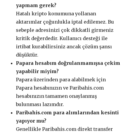
yapmam gerek?
Hatalı kripto konumuna yollanan
aktarımlar çoğunlukla iptal edilemez. Bu
sebeple adresinizi çok dikkatli girmeniz
kritik değerdedir. Kullanıcı desteği ile
irtibat kurabilirsiniz ancak çözüm şansı
düşüktür.
Papara hesabım doğrulanmamışsa çekim
yapabilir miyim?
Papara üzerinden para alabilmek için
Papara hesabınızın ve Paribahis.com
hesabınızın tamamen onaylanmış
bulunması lazımdır.
Paribahis.com para alımlarından kesinti
yapıyor mu?
Genellikle Paribahis.com direkt transfer