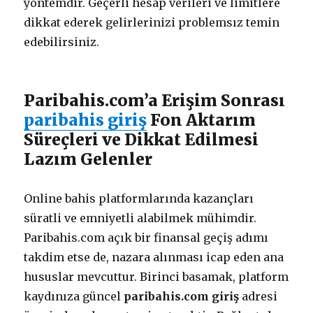
yöntemdir. Geçerli hesap verileri ve limitlere
dikkat ederek gelirlerinizi problemsız temin
edebilirsiniz.
Paribahis.com’a Erişim Sonrası
paribahis giriş
Fon Aktarım
Süreçleri ve Dikkat Edilmesi
Lazım Gelenler
Online bahis platformlarında kazançları
süratli ve emniyetli alabilmek mühimdir.
Paribahis.com açık bir finansal geçiş adımı
takdim etse de, nazara alınması icap eden ana
hususlar mevcuttur. Birinci basamak, platform
kaydınıza güncel
paribahis.com giriş
adresi