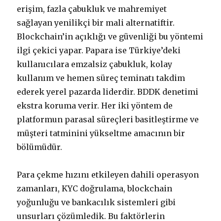
erişim, fazla çabukluk ve mahremiyet
sağlayan yenilikçi bir mali alternatiftir.
Blockchain’in açıklığı ve güvenliği bu yöntemi
ilgi çekici yapar. Papara ise Türkiye’deki
kullanıcılara emzalsiz çabukluk, kolay
kullanım ve hemen süreç teminatı takdim
ederek yerel pazarda liderdir. BDDK denetimi
ekstra koruma verir. Her iki yöntem de
platformun parasal süreçleri basitleştirme ve
müşteri tatminini yükseltme amacının bir
bölümüdür.
Para çekme hızını etkileyen dahili operasyon
zamanları, KYC doğrulama, blockchain
yoğunluğu ve bankacılık sistemleri gibi
unsurları çözümledik. Bu faktörlerin