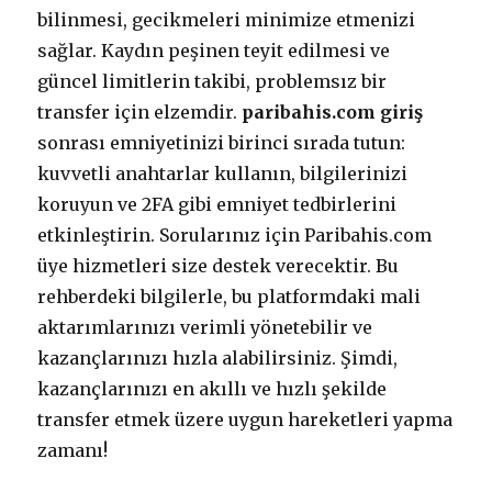
bilinmesi, gecikmeleri minimize etmenizi
sağlar. Kaydın peşinen teyit edilmesi ve
güncel limitlerin takibi, problemsız bir
transfer için elzemdir.
paribahis.com giriş
sonrası emniyetinizi birinci sırada tutun:
kuvvetli anahtarlar kullanın, bilgilerinizi
koruyun ve 2FA gibi emniyet tedbirlerini
etkinleştirin. Sorularınız için Paribahis.com
üye hizmetleri size destek verecektir. Bu
rehberdeki bilgilerle, bu platformdaki mali
aktarımlarınızı verimli yönetebilir ve
kazançlarınızı hızla alabilirsiniz. Şimdi,
kazançlarınızı en akıllı ve hızlı şekilde
transfer etmek üzere uygun hareketleri yapma
zamanı!