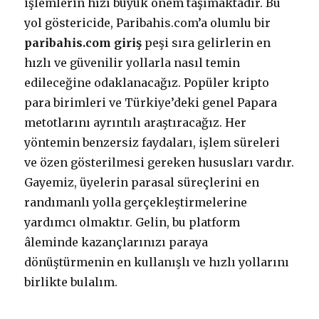
işlemlerin hızı büyük önem taşımaktadır. Bu
yol göstericide, Paribahis.com’a olumlu bir
paribahis.com giriş
peşi sıra gelirlerin en
hızlı ve güvenilir yollarla nasıl temin
edileceğine odaklanacağız. Popüler kripto
para birimleri ve Türkiye’deki genel Papara
metotlarını ayrıntılı araştıracağız. Her
yöntemin benzersiz faydaları, işlem süreleri
ve özen gösterilmesi gereken hususları vardır.
Gayemiz, üyelerin parasal süreçlerini en
randımanlı yolla gerçekleştirmelerine
yardımcı olmaktır. Gelin, bu platform
âleminde kazançlarınızı paraya
dönüştürmenin en kullanışlı ve hızlı yollarını
birlikte bulalım.