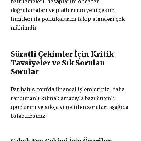
belirlemeleri, hesaplarını önceden
doğrulamaları ve platformun yeni çekim
limitleri ile politikalarını takip etmeleri çok
mühimdir.
Süratli Çekimler İçin Kritik
Tavsiyeler ve Sık Sorulan
Sorular
Paribahis.com’da finansal işlemlerinizi daha
randımanlı kılmak amacıyla bazı önemli
ipuçlarını ve sıkça yöneltilen soruları aşağıda
bulabilirsiniz: