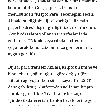
borsasında veya saklama yerinde bir hesabınız
bulunmalıdır. Giriş yaparak transfer
menüsünden “Kripto Para” seçeneğini seçin.
Almak istediğiniz dijital varlığı belirleyip,
geçerli adresi doğru girdiğinizden emin olun.
Eksik adreslere yollanan transferler iade
edilemez. QR kodu veya cüzdan adresini
çoğaltarak kendi cüzdanınıza göndermeniz
uygun görülür.
Dijital para transfer hızları, kripto birimine ve
blockchain yoğunluğuna göre değişir (örn.
Bitcoin ağı yoğunken süre uzayabilir, USDT
daha çabuktur). Platformdan yollanan kripto
paralar genellikle 5 dakika ile birkaç saat
içinde cüzdana erişir, banka havalelerine göre