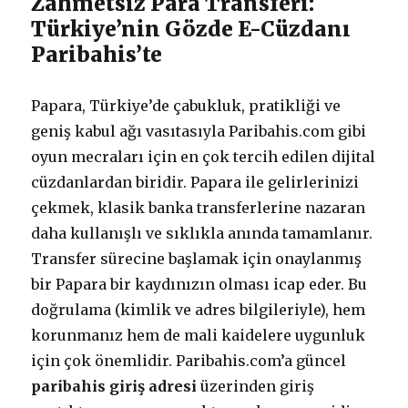
Zahmetsiz Para Transferi:
Türkiye’nin Gözde E-Cüzdanı
Paribahis’te
Papara, Türkiye’de çabukluk, pratikliği ve
geniş kabul ağı vasıtasıyla Paribahis.com gibi
oyun mecraları için en çok tercih edilen dijital
cüzdanlardan biridir. Papara ile gelirlerinizi
çekmek, klasik banka transferlerine nazaran
daha kullanışlı ve sıklıkla anında tamamlanır.
Transfer sürecine başlamak için onaylanmış
bir Papara bir kaydınızın olması icap eder. Bu
doğrulama (kimlik ve adres bilgileriyle), hem
korunmanız hem de mali kaidelere uygunluk
için çok önemlidir. Paribahis.com’a güncel
paribahis giriş adresi
üzerinden giriş