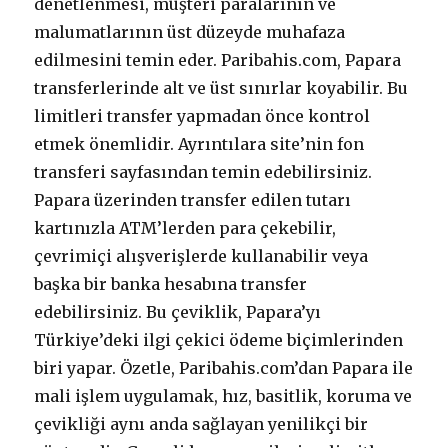
denetlenmesi, müşteri paralarının ve
malumatlarının üst düzeyde muhafaza
edilmesini temin eder. Paribahis.com, Papara
transferlerinde alt ve üst sınırlar koyabilir. Bu
limitleri transfer yapmadan önce kontrol
etmek önemlidir. Ayrıntılara site’nin fon
transferi sayfasından temin edebilirsiniz.
Papara üzerinden transfer edilen tutarı
kartınızla ATM’lerden para çekebilir,
çevrimiçi alışverişlerde kullanabilir veya
başka bir banka hesabına transfer
edebilirsiniz. Bu çeviklik, Papara’yı
Türkiye’deki ilgi çekici ödeme biçimlerinden
biri yapar. Özetle, Paribahis.com’dan Papara ile
mali işlem uygulamak, hız, basitlik, koruma ve
çevikliği aynı anda sağlayan yenilikçi bir