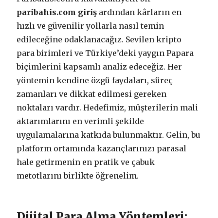
paribahis.com giriş
ardından kârların en
hızlı ve güvenilir yollarla nasıl temin
edileceğine odaklanacağız. Sevilen kripto
para birimleri ve Türkiye’deki yaygın Papara
biçimlerini kapsamlı analiz edeceğiz. Her
yöntemin kendine özgü faydaları, süreç
zamanları ve dikkat edilmesi gereken
noktaları vardır. Hedefimiz, müşterilerin mali
aktarımlarını en verimli şekilde
uygulamalarına katkıda bulunmaktır. Gelin, bu
platform ortamında kazançlarınızı parasal
hale getirmenin en pratik ve çabuk
metotlarını birlikte öğrenelim.
Dijital Para Alma Yöntemleri: