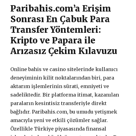
Paribahis.com’a Erişim
Sonrası En Çabuk Para
Transfer Yöntemleri:
Kripto ve Papara ile
Arızasız Çekim Kılavuzu
Online bahis ve casino sitelerinde kullanıcı
deneyiminin kilit noktalarından biri, para
aktarım işlemlerinin sürati, emniyeti ve
sadeliktedir. Bir platforma itimat, kazanılan
paraların kesintisiz transferiyle direkt
bağlıdır. Paribahis.com, bu umudu yetişmek
amacıyla yeni ve etkili çözümler sağlar.
Özellikle Türkiye piyasasında finansal