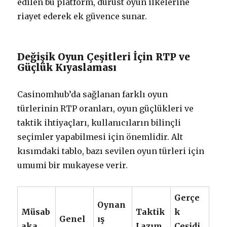
edilen bu platform, dürüst oyun ilkelerine
riayet ederek ek güvence sunar.
Değişik Oyun Çeşitleri İçin RTP ve
Güçlük Kıyaslaması
Casinomhub’da sağlanan farklı oyun
türlerinin RTP oranları, oyun güçlükleri ve
taktik ihtiyaçları, kullanıcıların bilinçli
seçimler yapabilmesi için önemlidir. Alt
kısımdaki tablo, bazı sevilen oyun türleri için
umumi bir mukayese verir.
Gerçe
Oynan
Müsab
Taktik
k
Genel
ış
aka
Lazım
Çeşidi