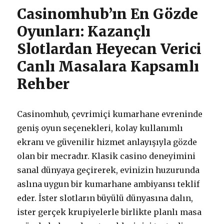
Casinomhub’ın En Gözde
Oyunları: Kazançlı
Slotlardan Heyecan Verici
Canlı Masalara Kapsamlı
Rehber
Casinomhub, çevrimiçi kumarhane evreninde
geniş oyun seçenekleri, kolay kullanımlı
ekranı ve güvenilir hizmet anlayışıyla gözde
olan bir mecradır. Klasik casino deneyimini
sanal dünyaya geçirerek, evinizin huzurunda
aslına uygun bir kumarhane ambiyansı teklif
eder. İster slotların büyülü dünyasına dalın,
ister gerçek krupiyelerle birlikte planlı masa