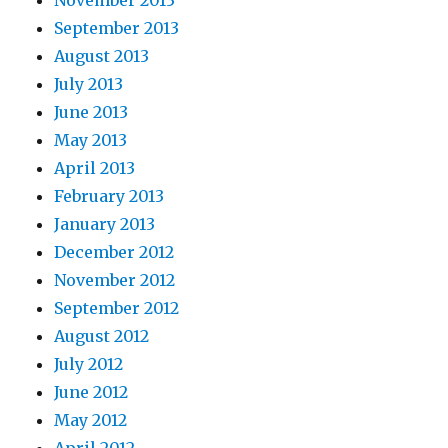
November 2013
September 2013
August 2013
July 2013
June 2013
May 2013
April 2013
February 2013
January 2013
December 2012
November 2012
September 2012
August 2012
July 2012
June 2012
May 2012