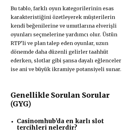
Bu tablo, farklı oyun kategorilerinin esas
karakteristiğini özetleyerek müşterilerin
kendi beğenilerine ve umutlarına elverişli
oyunları seçmelerine yardımcı olur. Üstün
RTP’li ve plan talep eden oyunlar, uzun
dönemde daha düzenli gelirler taahhüt
ederken, slotlar gibi şansa dayalı eğlenceler
ise ani ve büyük ikramiye potansiyeli sunar.
Genellikle Sorulan Sorular
(GYG)
Casinomhub’da en karlı slot
tercihleri nelerdir?