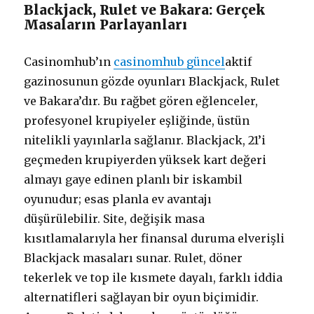
Blackjack, Rulet ve Bakara: Gerçek
Masaların Parlayanları
Casinomhub’ın
casinomhub güncel
aktif
gazinosunun gözde oyunları Blackjack, Rulet
ve Bakara’dır. Bu rağbet gören eğlenceler,
profesyonel krupiyeler eşliğinde, üstün
nitelikli yayınlarla sağlanır. Blackjack, 21’i
geçmeden krupiyerden yüksek kart değeri
almayı gaye edinen planlı bir iskambil
oyunudur; esas planla ev avantajı
düşürülebilir. Site, değişik masa
kısıtlamalarıyla her finansal duruma elverişli
Blackjack masaları sunar. Rulet, döner
tekerlek ve top ile kısmete dayalı, farklı iddia
alternatifleri sağlayan bir oyun biçimidir.