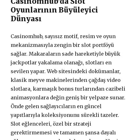
Casinomhub’da Slot
Oyunlarının Büyüleyici
Dünyası
Casinomhub, sayısız motif, resim ve oyun
mekanizmasıyla zengin bir slot portföyü
sağlar. Makaraların sade hareketiyle büyük
jackpotlar yakalama olanağı, slotları en
sevilen yapar. Web sitesindeki dokümanlar,
klasik meyve makinelerinden çağdaş video
slotlara, karmaşık bonus turlarından cazibeli
animasyonlara değin geniş bir yelpaze sunar.
Önde gelen sağlayıcıların en güncel
yapıtlarıyla koleksiyonunu sürekli tazeler.
Slot eğlenceleri, özel bir strateji
gerektirmemesi ve tamamen şansa dayalı