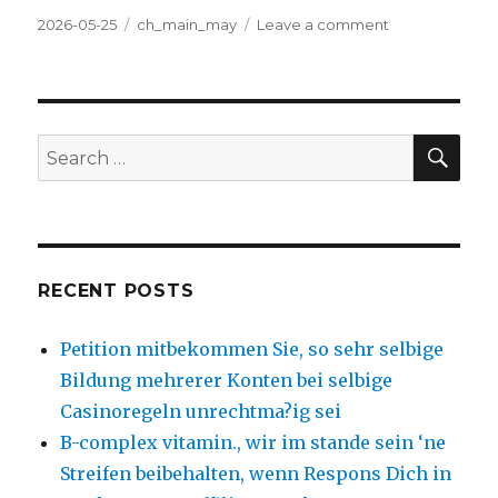
Posted
2026-05-25
Categories
ch_main_may
Leave a comment
on
on
Casinomhub’ın
En
Gözde
Oyunları:
Kazançlı
SE
Search
Slotlardan
for:
Heyecan
Verici
Canlı
Masalara
Kapsamlı
RECENT POSTS
Rehber
Petition mitbekommen Sie, so sehr selbige
Bildung mehrerer Konten bei selbige
Casinoregeln unrechtma?ig sei
B-complex vitamin., wir im stande sein ‘ne
Streifen beibehalten, wenn Respons Dich in