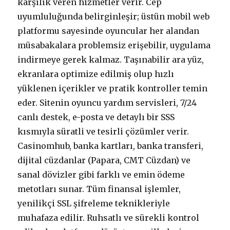
karşılık veren hizmetler verir. Cep
uyumluluğunda belirginleşir; üstün mobil web
platformu sayesinde oyuncular her alandan
müsabakalara problemsiz erişebilir, uygulama
indirmeye gerek kalmaz. Taşınabilir ara yüz,
ekranlara optimize edilmiş olup hızlı
yüklenen içerikler ve pratik kontroller temin
eder. Sitenin oyuncu yardım servisleri, 7/24
canlı destek, e-posta ve detaylı bir SSS
kısmıyla süratli ve tesirli çözümler verir.
Casinomhub, banka kartları, banka transferi,
dijital cüzdanlar (Papara, CMT Cüzdan) ve
sanal dövizler gibi farklı ve emin ödeme
metotları sunar. Tüm finansal işlemler,
yenilikçi SSL şifreleme teknikleriyle
muhafaza edilir. Ruhsatlı ve sürekli kontrol