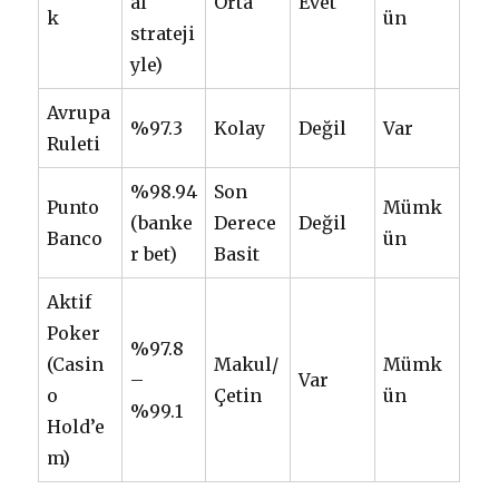
al
Orta
Evet
k
ün
strateji
yle)
Avrupa
%97.3
Kolay
Değil
Var
Ruleti
%98.94
Son
Punto
Mümk
(banke
Derece
Değil
Banco
ün
r bet)
Basit
Aktif
Poker
%97.8
(Casin
Makul/
Mümk
–
Var
o
Çetin
ün
%99.1
Hold’e
m)