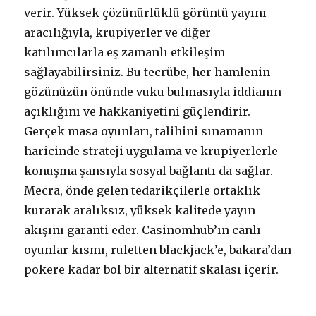
verir. Yüksek çözünürlüklü görüntü yayını
aracılığıyla, krupiyerler ve diğer
katılımcılarla eş zamanlı etkileşim
sağlayabilirsiniz. Bu tecrübe, her hamlenin
gözünüzün önünde vuku bulmasıyla iddianın
açıklığını ve hakkaniyetini güçlendirir.
Gerçek masa oyunları, talihini sınamanın
haricinde strateji uygulama ve krupiyerlerle
konuşma şansıyla sosyal bağlantı da sağlar.
Mecra, önde gelen tedarikçilerle ortaklık
kurarak aralıksız, yüksek kalitede yayın
akışını garanti eder. Casinomhub’ın canlı
oyunlar kısmı, ruletten blackjack’e, bakara’dan
pokere kadar bol bir alternatif skalası içerir.