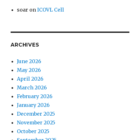
soar
on
ICOVL Cell
ARCHIVES
June 2026
May 2026
April 2026
March 2026
February 2026
January 2026
December 2025
November 2025
October 2025