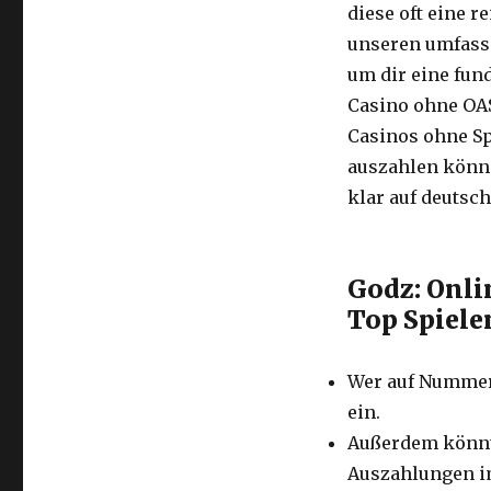
diese oft eine r
unseren umfasse
um dir eine fun
Casino ohne OAS
Casinos ohne Spe
auszahlen könne
klar auf deutsch
Godz: Onli
Top Spiele
Wer auf Nummer 
ein.
Außerdem könnt 
Auszahlungen i