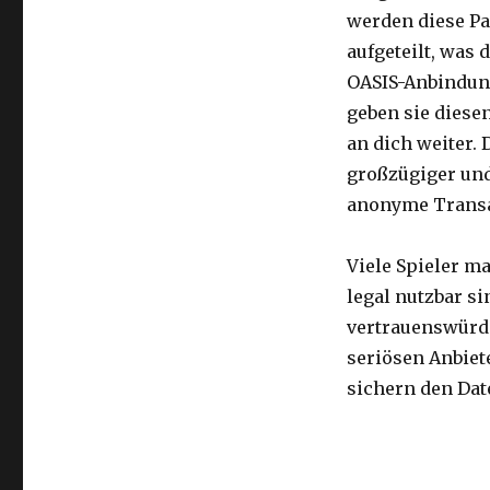
werden diese Pa
aufgeteilt, was 
OASIS-Anbindung
geben sie diese
an dich weiter.
großzügiger und
anonyme Transa
Viele Spieler m
legal nutzbar si
vertrauenswürdi
seriösen Anbiet
sichern den Dat