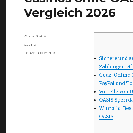
Vergleich 2026
Posted
2026-06-08
on
Categories
casino
Leave a comment
on
Sichere und s
Casinos
ohne
Zahlungsmet
OASIS
Godz: Online 
mit
PayPal und To
PayPal
im
Vorteile von 
Vergleich
OASIS-Sperrdat
2026
Winrolla: Bes
OASIS