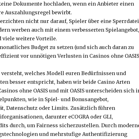
 keine Dokumente hochladen, wenn ein Anbieter einen
e Auszahlungsregel bewirbt.
erzichten nicht nur darauf, Spieler über eine Sperrdatei
dern werben auch mit einem verbesserten Spielangebot
viele weitere Vorteile.
 monatliches Budget zu setzen (und sich auch daran zu
effizient vor unnötigen Verlusten in Casinos ohne OASIS
 versteht, welches Modell euren Bedürfnissen und
en besser entspricht, haben wir beide Casino Arten
 Casinos ohne OASIS und mit OASIS unterscheiden sich i
elpunkten, wie in Spiel- und Bonusangebot,
tät, Datenschutz oder Limits. Zusätzlich führen
forganisationen, darunter eCOGRA oder GLI,
its durch, um Fairness sicherzustellen. Durch modern
stechnologien und mehrstufige Authentifizierung