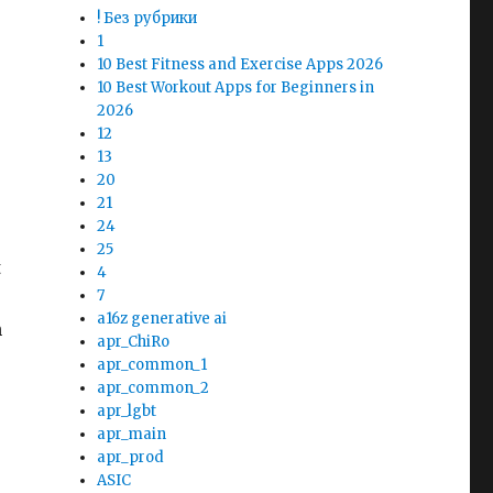
! Без рубрики
1
10 Best Fitness and Exercise Apps 2026
10 Best Workout Apps for Beginners in
2026
12
13
20
21
24
25
t
4
7
a16z generative ai
n
apr_ChiRo
apr_common_1
apr_common_2
apr_lgbt
apr_main
apr_prod
ASIC