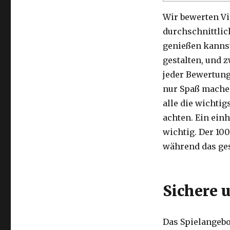
Wir bewerten Vie
durchschnittlic
genießen kannst
gestalten, und 
jeder Bewertung
nur Spaß machen
alle die wichtig
achten. Ein ein
wichtig. Der 10
während das ges
Sichere 
Das Spielangebo