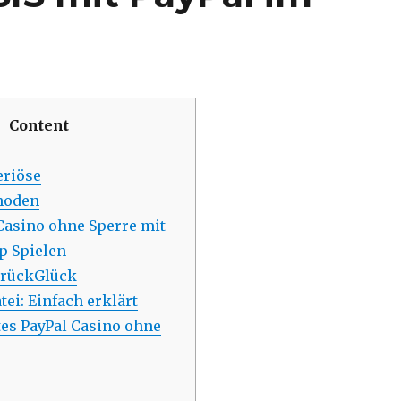
Content
eriöse
hoden
Casino ohne Sperre mit
p Spielen
DrückGlück
ei: Einfach erklärt
tes PayPal Casino ohne