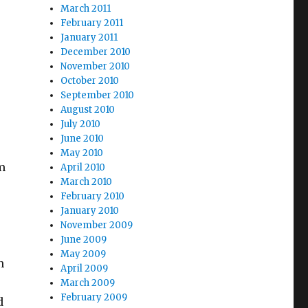
March 2011
February 2011
January 2011
December 2010
November 2010
October 2010
September 2010
August 2010
July 2010
June 2010
May 2010
m
April 2010
March 2010
February 2010
January 2010
November 2009
June 2009
May 2009
n
April 2009
March 2009
February 2009
d