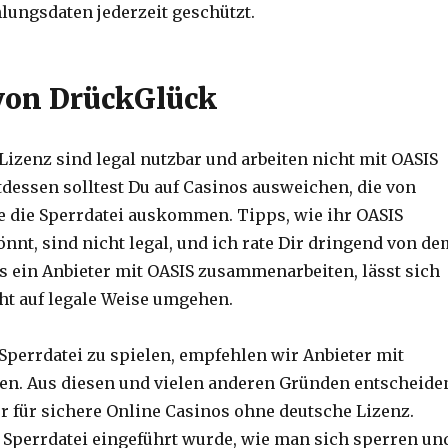
hlungsdaten jederzeit geschützt.
 von DrückGlück
Lizenz sind legal nutzbar und arbeiten nicht mit OASIS
dessen solltest Du auf Casinos ausweichen, die von
 die Sperrdatei auskommen. Tipps, wie ihr OASIS
nnt, sind nicht legal, und ich rate Dir dringend von de
s ein Anbieter mit OASIS zusammenarbeiten, lässt sich
cht auf legale Weise umgehen.
perrdatei zu spielen, empfehlen wir Anbieter mit
en. Aus diesen und vielen anderen Gründen entscheide
er für sichere Online Casinos ohne deutsche Lizenz.
 Sperrdatei eingeführt wurde, wie man sich sperren un