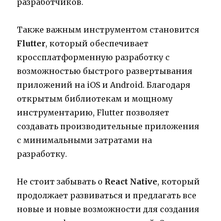
разработчиков.
Также важным инструментом становится
Flutter
, который обеспечивает
кроссплатформенную разработку с
возможностью быстрого развертывания
приложений на iOS и Android. Благодаря
открытым библиотекам и мощному
инструментарию, Flutter позволяет
создавать производительные приложения
с минимальными затратами на
разработку.
Не стоит забывать о
React Native
, который
продолжает развиваться и предлагать все
новые и новые возможности для создания