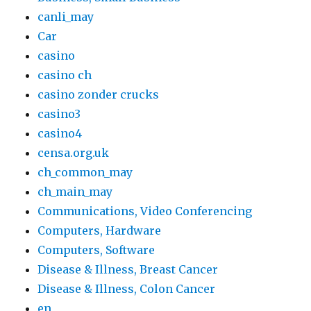
canli_may
Car
casino
casino ch
casino zonder crucks
casino3
casino4
censa.org.uk
ch_common_may
ch_main_may
Communications, Video Conferencing
Computers, Hardware
Computers, Software
Disease & Illness, Breast Cancer
Disease & Illness, Colon Cancer
en