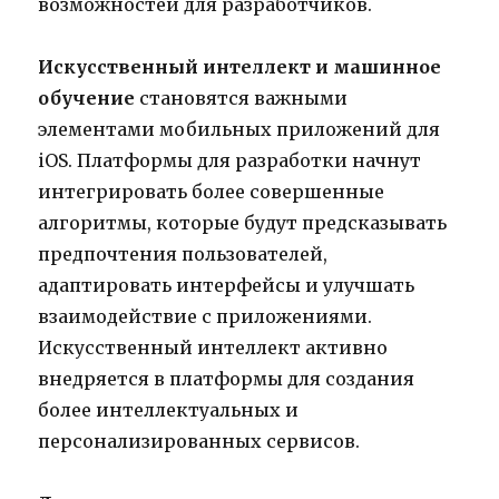
возможностей для разработчиков.
Искусственный интеллект и машинное
обучение
становятся важными
элементами мобильных приложений для
iOS. Платформы для разработки начнут
интегрировать более совершенные
алгоритмы, которые будут предсказывать
предпочтения пользователей,
адаптировать интерфейсы и улучшать
взаимодействие с приложениями.
Искусственный интеллект активно
внедряется в платформы для создания
более интеллектуальных и
персонализированных сервисов.