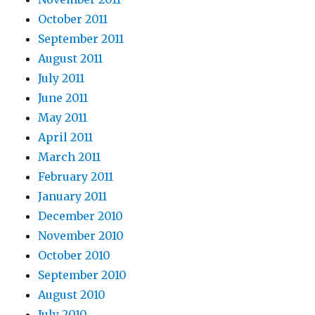
October 2011
September 2011
August 2011
July 2011
June 2011
May 2011
April 2011
March 2011
February 2011
January 2011
December 2010
November 2010
October 2010
September 2010
August 2010
July 2010