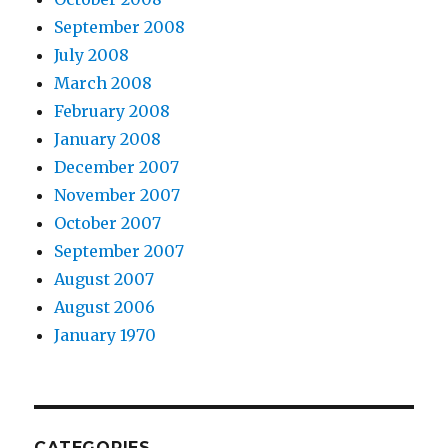
September 2008
July 2008
March 2008
February 2008
January 2008
December 2007
November 2007
October 2007
September 2007
August 2007
August 2006
January 1970
CATEGORIES