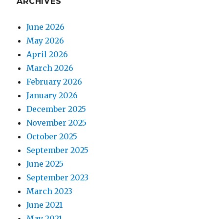
ARCHIVES
June 2026
May 2026
April 2026
March 2026
February 2026
January 2026
December 2025
November 2025
October 2025
September 2025
June 2025
September 2023
March 2023
June 2021
May 2021