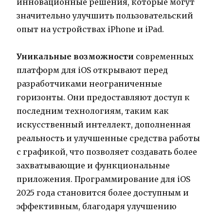
инновационные решения, которые могут
значительно улучшить пользовательский
опыт на устройствах iPhone и iPad.
Уникальные возможности
современных
платформ для iOS открывают перед
разработчиками неограниченные
горизонты. Они предоставляют доступ к
последним технологиям, таким как
искусственный интеллект, дополненная
реальность и улучшенные средства работы
с графикой, что позволяет создавать более
захватывающие и функциональные
приложения. Программирование для iOS
2025 года становится более доступным и
эффективным, благодаря улучшению