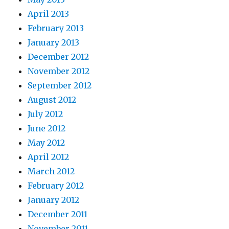
April 2013
February 2013
January 2013
December 2012
November 2012
September 2012
August 2012
July 2012
June 2012
May 2012
April 2012
March 2012
February 2012
January 2012
December 2011
November 2011