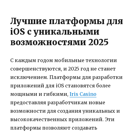
Лучшие платформы для
iOS с уникальными
возможностями 2025
С каждым годом мобильные технологии
совершенствуются, и 2025 год не станет
исключением. Платформы для разработки
приложений для iOS становятся более
мощными и гибкими,
Iris Casino
предоставляя разработчикам новые
возможности для создания уникальных и
высококачественных приложений. Эти
платформы позволяют создавать