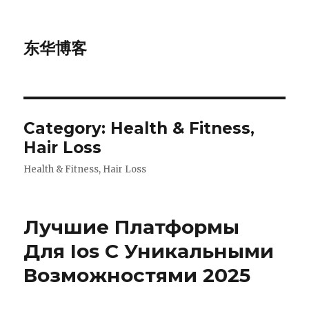
东华博客
Category: Health & Fitness,
Hair Loss
Health & Fitness, Hair Loss
Лучшие Платформы
Для Ios С Уникальными
Возможностями 2025