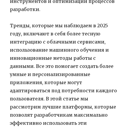
инструментов и оптимизации процессов
разработки.
Тренды, которые мы наблюдаем в 2025
году, включают в себя более тесную
интеграцию с облачными сервисами,
использование машинного обучения и
инновационные методы работы с
данными. Все это помогает создать более
умные и персонализированные
приложения, которые могут
адаптироваться под потребности каждого
пользователя. В этой статье мы
рассмотрим лучшие платформы, которые
позволят разработчикам максимально
эффективно использовать эти