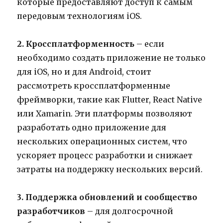
которые предоставляют доступ к самым
передовым технологиям iOS.
2. Кроссплатформенность
– если
необходимо создать приложение не только
для iOS, но и для Android, стоит
рассмотреть кроссплатформенные
фреймворки, такие как Flutter, React Native
или Xamarin. Эти платформы позволяют
разработать одно приложение для
нескольких операционных систем, что
ускоряет процесс разработки и снижает
затраты на поддержку нескольких версий.
3. Поддержка обновлений и сообщество
разработчиков
– для долгосрочной