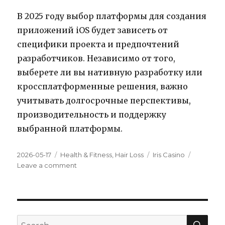
В 2025 году выбор платформы для создания
приложений iOS будет зависеть от
специфики проекта и предпочтений
разработчиков. Независимо от того,
выберете ли вы нативную разработку или
кроссплатформенные решения, важно
учитывать долгосрочные перспективы,
производительность и поддержку
выбранной платформы.
Posted
2026-05-17
Categories
Health & Fitness, Hair Loss
Tags
Iris Casino
on
Leave a comment
on
Лучшие
Платформы
Для
Ios
С
SE
Search