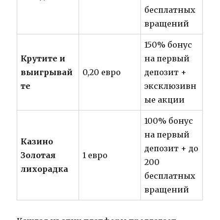
бесплатных
вращений
150% бонус
Крутите и
на первый
выигрывай
0,20 евро
депозит +
те
эксклюзивн
ые акции
100% бонус
на первый
Казино
депозит + до
Золотая
1 евро
200
лихорадка
бесплатных
вращений