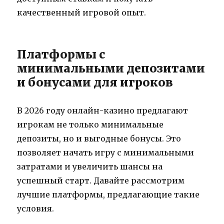
качественный игровой опыт.
Платформы с
минимальными депозитами
и бонусами для игроков
В 2026 году онлайн-казино предлагают
игрокам не только минимальные
депозиты, но и выгодные бонусы. Это
позволяет начать игру с минимальными
затратами и увеличить шансы на
успешный старт. Давайте рассмотрим
лучшие платформы, предлагающие такие
условия.