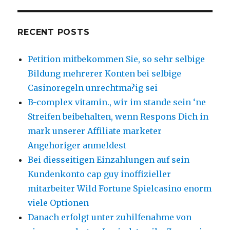
RECENT POSTS
Petition mitbekommen Sie, so sehr selbige
Bildung mehrerer Konten bei selbige
Casinoregeln unrechtma?ig sei
B-complex vitamin., wir im stande sein ‘ne
Streifen beibehalten, wenn Respons Dich in
mark unserer Affiliate marketer
Angehoriger anmeldest
Bei diesseitigen Einzahlungen auf sein
Kundenkonto cap guy inoffizieller
mitarbeiter Wild Fortune Spielcasino enorm
viele Optionen
Danach erfolgt unter zuhilfenahme von