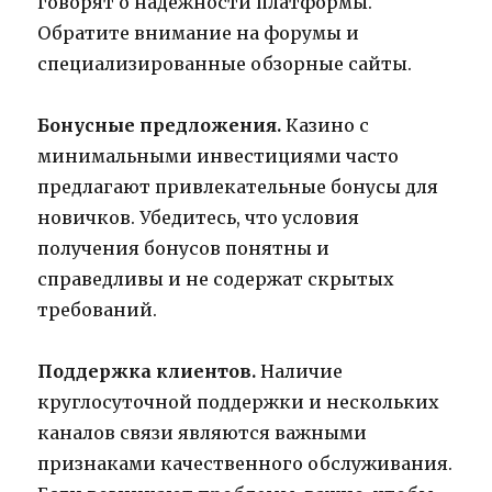
говорят о надежности платформы.
Обратите внимание на форумы и
специализированные обзорные сайты.
Бонусные предложения.
Казино с
минимальными инвестициями часто
предлагают привлекательные бонусы для
новичков. Убедитесь, что условия
получения бонусов понятны и
справедливы и не содержат скрытых
требований.
Поддержка клиентов.
Наличие
круглосуточной поддержки и нескольких
каналов связи являются важными
признаками качественного обслуживания.