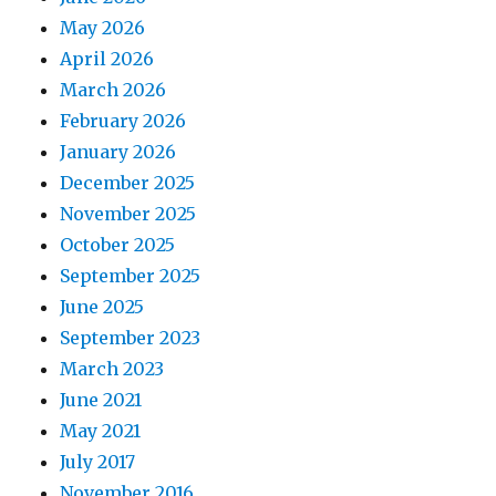
May 2026
April 2026
March 2026
February 2026
January 2026
December 2025
November 2025
October 2025
September 2025
June 2025
September 2023
March 2023
June 2021
May 2021
July 2017
November 2016