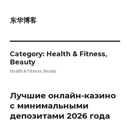
东华博客
Category: Health & Fitness,
Beauty
Health & Fitness, Beauty
Лучшие онлайн-казино
с минимальными
депозитами 2026 года