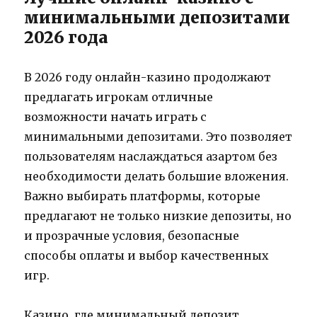
минимальными депозитами
2026 года
В 2026 году онлайн-казино продолжают
предлагать игрокам отличные
возможности начать играть с
минимальными депозитами. Это позволяет
пользователям наслаждаться азартом без
необходимости делать большие вложения.
Важно выбирать платформы, которые
предлагают не только низкие депозиты, но
и прозрачные условия, безопасные
способы оплаты и выбор качественных
игр.
Казино, где минимальный депозит