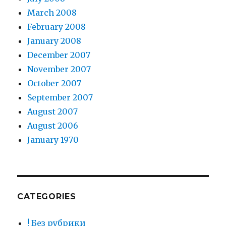
March 2008
February 2008
January 2008
December 2007
November 2007
October 2007
September 2007
August 2007
August 2006
January 1970
CATEGORIES
! Без рубрики