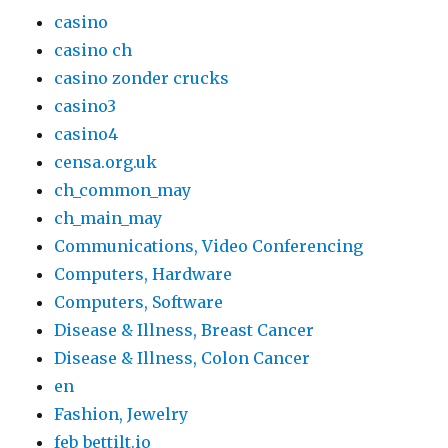
casino
casino ch
casino zonder crucks
casino3
casino4
censa.org.uk
ch_common_may
ch_main_may
Communications, Video Conferencing
Computers, Hardware
Computers, Software
Disease & Illness, Breast Cancer
Disease & Illness, Colon Cancer
en
Fashion, Jewelry
feb_bettilt.io