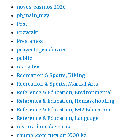
novos-casinos-2026
pb_main_may
Post
Pozyczki
Prestamos
proyectogeosfera.es
public
ready_text
Recreation & Sports, Biking
Recreation & Sports, Martial Arts
Reference & Education, Environmental
Reference & Education, Homeschooling
Reference & Education, K-12 Education
Reference & Education, Language
restorationcake.co.uk
rhumbl.com пин ап 3500 kz