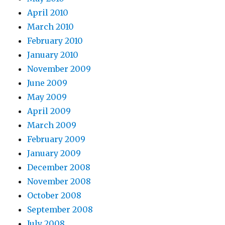
April 2010
March 2010
February 2010
January 2010
November 2009
June 2009
May 2009
April 2009
March 2009
February 2009
January 2009
December 2008
November 2008
October 2008
September 2008
July 2008