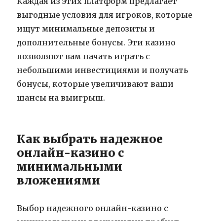
Каждая из этих платформ предлагает
выгодные условия для игроков, которые
ищут минимальные депозиты и
дополнительные бонусы. Эти казино
позволяют вам начать играть с
небольшими инвестициями и получать
бонусы, которые увеличивают ваши
шансы на выигрыш.
Как выбрать надежное
онлайн-казино с
минимальными
вложениями
Выбор надежного онлайн-казино с