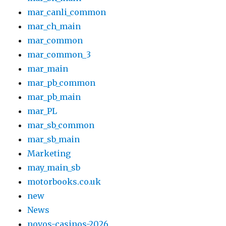
mar_canli_common
mar_ch_main
mar_common
mar_common_3
mar_main
mar_pb_common
mar_pb_main
mar_PL
mar_sb_common
mar_sb_main
Marketing
may_main_sb
motorbooks.co.uk
new
News
novos-casinos-2026