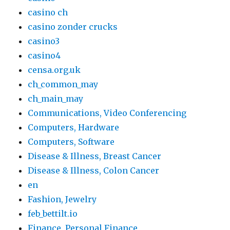
casino ch
casino zonder crucks
casino3
casino4
censa.org.uk
ch_common_may
ch_main_may
Communications, Video Conferencing
Computers, Hardware
Computers, Software
Disease & Illness, Breast Cancer
Disease & Illness, Colon Cancer
en
Fashion, Jewelry
feb_bettilt.io
Finance, Personal Finance