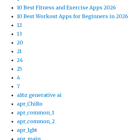
10 Best Fitness and Exercise Apps 2026
10 Best Workout Apps for Beginners in 2026
12
13
20
21
24
25
4
7
a16z generative ai
apr_ChiRo
apr_common_1
apr_common_2
apr_lgbt
apr_main