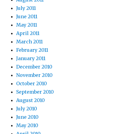
July 2011
June 2011
May 2011
April 2011
March 2011
February 2011
January 2011
December 2010
November 2010
October 2010
September 2010
August 2010
July 2010
June 2010
May 2010
April 2010