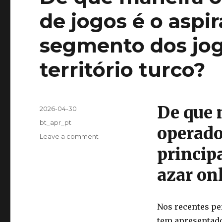
de jogos é o aspir
segmento dos jog
território turco?
De que m
Posted
2026-04-30
on
Categories
bt_apr_pt
operado
Leave a comment
on
De
princip
que
maneira
azar onl
o
site
Bettilt
Nos recentes pe
operador
de
tem apresentado 