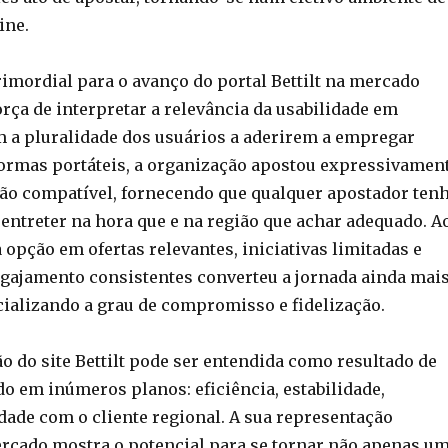
ine.
rimordial para o avanço do portal Bettilt na mercado
força de interpretar a relevância da usabilidade em
a pluralidade dos usuários a aderirem a empregar
formas portáteis, a organização apostou expressivamen
ão compatível, fornecendo que qualquer apostador ten
 entreter na hora que e na região que achar adequado. A
opção em ofertas relevantes, iniciativas limitadas e
ngajamento consistentes converteu a jornada ainda mai
cializando a grau de compromisso e fidelização.
o do site Bettilt pode ser entendida como resultado de
o em inúmeros planos: eficiência, estabilidade,
dade com o cliente regional. A sua representação
rcado mostra o potencial para se tornar não apenas u