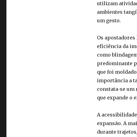
utilizam ativida
ambientes tangí
um gesto.
Os apostadores 
eficiência da i
como blindagem, 
predominante pr
que foi moldado
importância a ta
constata-se um 
que expande o e
A acessibilidade
expansão. A mai
durante trajeto