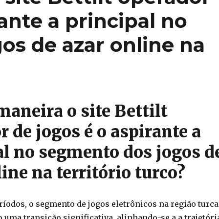
ante a principal no
os de azar online na
aneira o site Bettilt
r de jogos é o aspirante a
al no segmento dos jogos d
ine na território turco?
ríodos, o segmento de jogos eletrônicos na região turca
uma transição significativa, alinhando-se a a trajetóri