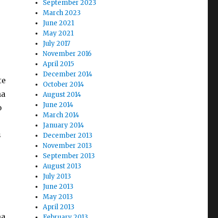
September 2023
March 2023
June 2021
May 2021
July 2017
November 2016
April 2015
December 2014
te
October 2014
ha
August 2014
June 2014
o
March 2014
January 2014
s
December 2013
November 2013
September 2013
August 2013
July 2013
June 2013
May 2013
April 2013
ma
February 2013