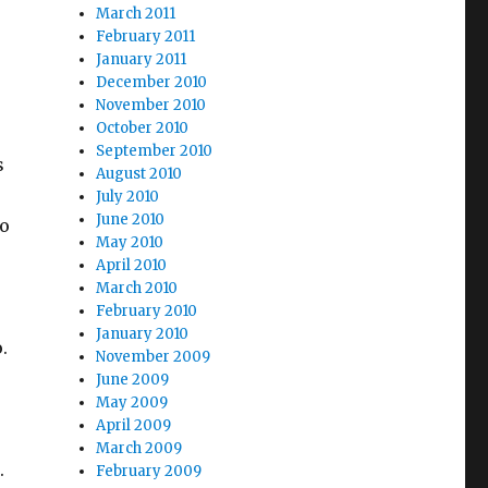
March 2011
February 2011
January 2011
December 2010
November 2010
October 2010
September 2010
s
August 2010
July 2010
June 2010
co
May 2010
April 2010
March 2010
February 2010
January 2010
.
November 2009
June 2009
May 2009
April 2009
March 2009
.
February 2009