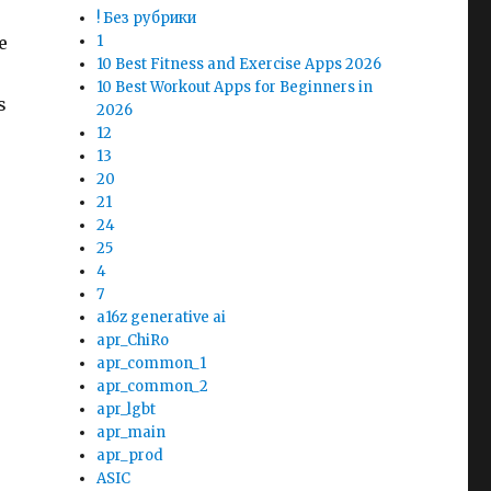
! Без рубрики
e
1
10 Best Fitness and Exercise Apps 2026
10 Best Workout Apps for Beginners in
s
2026
s
12
13
20
21
24
25
4
7
a16z generative ai
apr_ChiRo
apr_common_1
apr_common_2
apr_lgbt
apr_main
apr_prod
ASIC