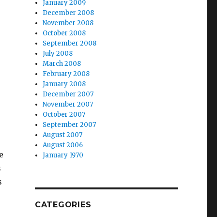
January 2009
December 2008
r
November 2008
October 2008
September 2008
July 2008
March 2008
February 2008
January 2008
December 2007
November 2007
October 2007
September 2007
August 2007
August 2006
e
January 1970
s
s
CATEGORIES