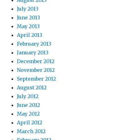
August 2013
July 2013
June 2013
May 2013
April 2013
February 2013
January 2013
December 2012
November 2012
September 2012
August 2012
July 2012
June 2012
May 2012
April 2012
March 2012