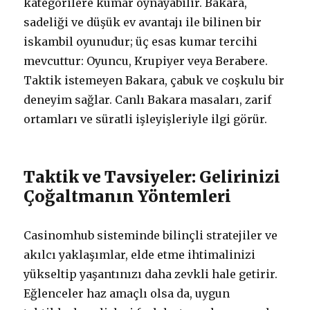
kategorilere kumar oynayabilir. Bakara,
sadeliği ve düşük ev avantajı ile bilinen bir
iskambil oyunudur; üç esas kumar tercihi
mevcuttur: Oyuncu, Krupiyer veya Berabere.
Taktik istemeyen Bakara, çabuk ve coşkulu bir
deneyim sağlar. Canlı Bakara masaları, zarif
ortamları ve süratli işleyişleriyle ilgi görür.
Taktik ve Tavsiyeler: Gelirinizi
Çoğaltmanın Yöntemleri
Casinomhub sisteminde bilinçli stratejiler ve
akılcı yaklaşımlar, elde etme ihtimalinizi
yükseltip yaşantınızı daha zevkli hale getirir.
Eğlenceler haz amaçlı olsa da, uygun