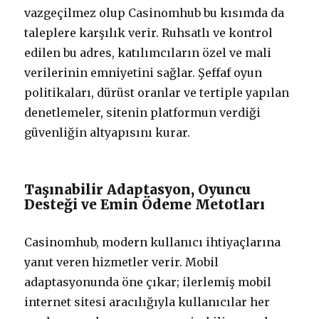
vazgeçilmez olup Casinomhub bu kısımda da
taleplere karşılık verir. Ruhsatlı ve kontrol
edilen bu adres, katılımcıların özel ve mali
verilerinin emniyetini sağlar. Şeffaf oyun
politikaları, dürüst oranlar ve tertiple yapılan
denetlemeler, sitenin platformun verdiği
güvenliğin altyapısını kurar.
Taşınabilir Adaptasyon, Oyuncu
Desteği ve Emin Ödeme Metotları
Casinomhub, modern kullanıcı ihtiyaçlarına
yanıt veren hizmetler verir. Mobil
adaptasyonunda öne çıkar; ilerlemiş mobil
internet sitesi aracılığıyla kullanıcılar her