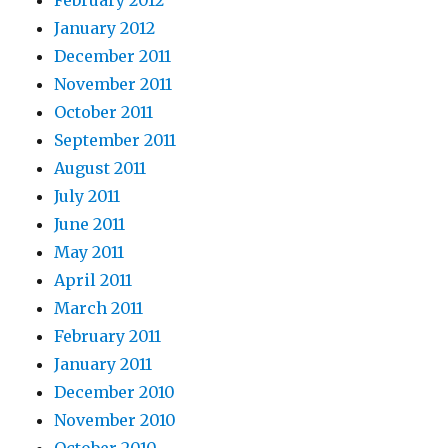
February 2012
January 2012
December 2011
November 2011
October 2011
September 2011
August 2011
July 2011
June 2011
May 2011
April 2011
March 2011
February 2011
January 2011
December 2010
November 2010