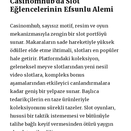
Casinomhub’da Slot
Eğlencelerinin Efsunlu Alemi
Casinomhub, sayısız motif, resim ve oyun
mekanizmasıyla zengin bir slot portföyü
sunar. Makaraların sade hareketiyle yüksek
ödüller elde etme ihtimali, slotları en popüler
hale getirir. Platformdaki koleksiyon,
geleneksel meyve slotlarından yeni nesil
video slotlara, kompleks bonus
aşamalarından etkileyici canlandırmalara
kadar geniş bir yelpaze sunar. Başlıca
tedarikçilerin en taze ürünleriyle
koleksiyonunu sürekli tazeler. Slot oyunları,
hususi bir taktik istememesi ve bütünüyle
talihe bağlı keyif vermesinden ötürü yaygın