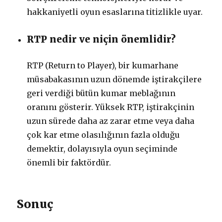
hakkaniyetli oyun esaslarına titizlikle uyar.
RTP nedir ve niçin önemlidir?
RTP (Return to Player), bir kumarhane
müsabakasının uzun dönemde iştirakçilere
geri verdiği bütün kumar meblağının
oranını gösterir. Yüksek RTP, iştirakçinin
uzun sürede daha az zarar etme veya daha
çok kar etme olasılığının fazla olduğu
demektir, dolayısıyla oyun seçiminde
önemli bir faktördür.
Sonuç