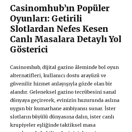
Casinomhub’ın Popüler
Oyunları: Getirili
Slotlardan Nefes Kesen
Canlı Masalara Detaylı Yol
Gösterici
Casinomhub, dijital gazino âleminde bol oyun
alternatifleri, kullanıcı dostu arayüzü ve
güvenilir hizmet anlayışıyla gözde olan bir
alandır. Geleneksel gazino tecrübesini sanal
dünyaya geçirerek, evinizin huzurunda aslına
uygun bir kumarhane ambiyansı sunar. İster
slotların büyülü dünyasına dalın, ister canlı
krupiyeler eşliğinde taktiksel masa