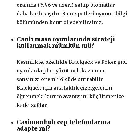
oranına (%96 ve üzeri) sahip otomatlar
daha karlı sayılır. Bu nispetleri oyunun bilgi
bölümünden kontrol edebilirsiniz.
Canlı masa oyunlarında strateji
kullanmak mümkün mü?
Kesinlikle, özellikle Blackjack ve Poker gibi
oyunlarda plan yürütmek kazanma
şansınızı önemli ölçüde artırabilir.
Blackjack için ana taktik çizelgelerini
öğrenmek, kurum avantajını küçültmenize
katkı sağlar.
Casinomhub cep telefonlarına
adapte mi?