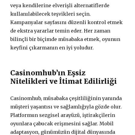
veya kendilerine elverişli alternatiflerde
kullanılabilecek teşvikleri seçin.
Kampanyalar sayfasını düzenli kontrol etmek
de ekstra yararlar temin eder. Her zaman
bilinçli bir biçimde müsabaka etmek, oyunun
keyfini çıkarmanın en iyi yoludur.
Casinomhub’ın Eşsiz
Nitelikleri ve İtimat Edilirliği
Casinomhub, müsabaka çeşitliliğinin yanında
müşteri yaşantısı ve sağlamlığıyla gözde olur.
Platformun sezgisel arayüzü, iştirakçilerin
oyunlara çabucak erişmesini sağlar. Mobil
adaptasyon, günümüzün dijital dünyasında