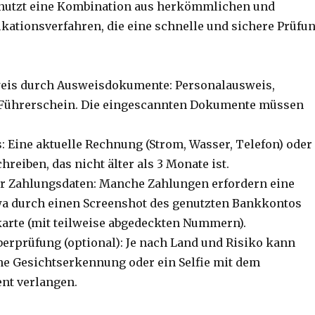
 nutzt eine Kombination aus herkömmlichen und
kationsverfahren, die eine schnelle und sichere Prüfu
weis durch Ausweisdokumente: Personalausweis,
 Führerschein. Die eingescannten Dokumente müssen
 Eine aktuelle Rechnung (Strom, Wasser, Telefon) oder
chreiben, das nicht älter als 3 Monate ist.
er Zahlungsdaten: Manche Zahlungen erfordern eine
wa durch einen Screenshot des genutzten Bankkontos
karte (mit teilweise abgedeckten Nummern).
erprüfung (optional): Je nach Land und Risiko kann
ne Gesichtserkennung oder ein Selfie mit dem
t verlangen.