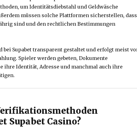
thoden, um Identitätsdiebstahl und Geldwäsche
ßerdem müssen solche Plattformen sicherstellen, dass
ljährig sind und den rechtlichen Bestimmungen
 bei Supabet transparent gestaltet und erfolgt meist vo
ahlung. Spieler werden gebeten, Dokumente
ie ihre Identität, Adresse und manchmal auch ihre
tigen.
erifikationsmethoden
t Supabet Casino?