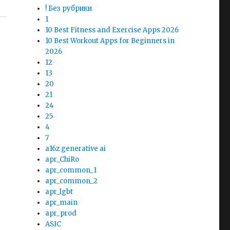
! Без рубрики
1
10 Best Fitness and Exercise Apps 2026
10 Best Workout Apps for Beginners in
2026
12
13
20
21
24
25
4
7
a16z generative ai
apr_ChiRo
apr_common_1
apr_common_2
apr_lgbt
apr_main
apr_prod
ASIC