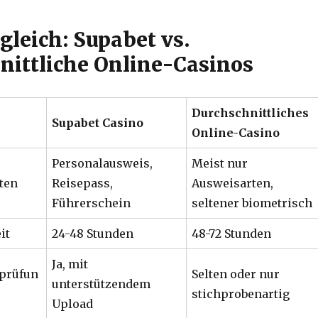
gleich: Supabet vs.
nittliche Online-Casinos
Durchschnittliches
Supabet Casino
Online-Casino
Personalausweis,
Meist nur
ten
Reisepass,
Ausweisarten,
Führerschein
seltener biometrisch
it
24-48 Stunden
48-72 Stunden
Ja, mit
prüfun
Selten oder nur
unterstützendem
stichprobenartig
Upload