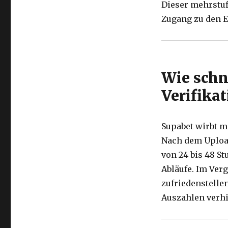
Dieser mehrstuf
Zugang zu den E
Wie schne
Verifika
Supabet wirbt m
Nach dem Upload
von 24 bis 48 St
Abläufe. Im Ver
zufriedenstelle
Auszahlen verhi