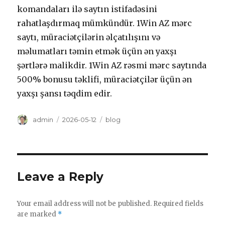
komandaları ilə saytın istifadəsini
rahatlaşdırmaq mümkündür. 1Win AZ mərc
saytı, müraciətçilərin əlçatılışını və
məlumatları təmin etmək üçün ən yaxşı
şərtlərə malikdir. 1Win AZ rəsmi mərc saytında
500% bonusu təklifi, müraciətçilər üçün ən
yaxşı şansı təqdim edir.
Author
admin
Posted
2026-05-12
Categories
blog
on
Leave a Reply
Your email address will not be published.
Required fields
are marked
*