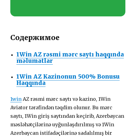
Содержимое
1Win AZ rəsmi mərc saytı haqqında
məlumatlar
1Win AZ Kazinonun 500% Bonusu
Haqqında
1win
AZ rəsmi mərc saytı və kazino, 1Win
Aviator tərəfindən təqdim olunur. Bu mərc
saytı, 1Win giriş saytından keçirib, Azerbaycan
məsləhətçilərinə uyğunlaşdırılmış və 1Win
Azerbaycan istifadəçilərinə sadalılmış bir