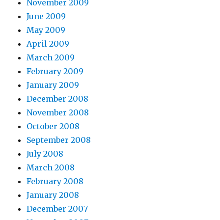
November 2009
June 2009
May 2009
April 2009
March 2009
February 2009
January 2009
December 2008
November 2008
October 2008
September 2008
July 2008
March 2008
February 2008
January 2008
December 2007