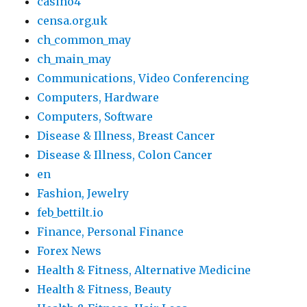
casino4
censa.org.uk
ch_common_may
ch_main_may
Communications, Video Conferencing
Computers, Hardware
Computers, Software
Disease & Illness, Breast Cancer
Disease & Illness, Colon Cancer
en
Fashion, Jewelry
feb_bettilt.io
Finance, Personal Finance
Forex News
Health & Fitness, Alternative Medicine
Health & Fitness, Beauty