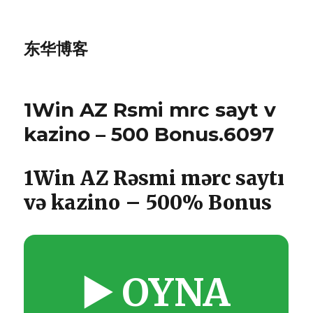
东华博客
1Win AZ Rsmi mrc sayt v
kazino – 500 Bonus.6097
1Win AZ Rəsmi mərc saytı
və kazino – 500% Bonus
▶️ OYNA