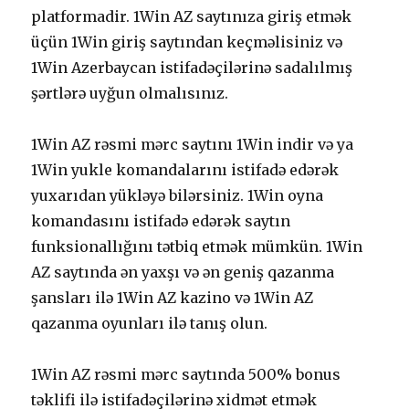
platformadir. 1Win AZ saytınıza giriş etmək
üçün 1Win giriş saytından keçməlisiniz və
1Win Azerbaycan istifadəçilərinə sadalılmış
şərtlərə uyğun olmalısınız.
1Win AZ rəsmi mərc saytını 1Win indir və ya
1Win yukle komandalarını istifadə edərək
yuxarıdan yükləyə bilərsiniz. 1Win oyna
komandasını istifadə edərək saytın
funksionallığını tətbiq etmək mümkün. 1Win
AZ saytında ən yaxşı və ən geniş qazanma
şansları ilə 1Win AZ kazino və 1Win AZ
qazanma oyunları ilə tanış olun.
1Win AZ rəsmi mərc saytında 500% bonus
təklifi ilə istifadəçilərinə xidmət etmək