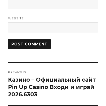
WEBSITE
Post
PREVIOUS
navigation
Казино – Официальный сайт
Previous
Pin Up Casino Входи и играй
post:
2026.6303