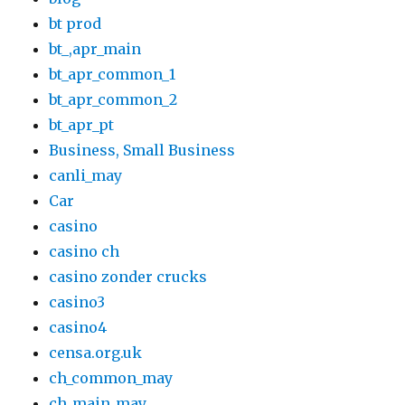
bt prod
bt_,apr_main
bt_apr_common_1
bt_apr_common_2
bt_apr_pt
Business, Small Business
canli_may
Car
casino
casino ch
casino zonder crucks
casino3
casino4
censa.org.uk
ch_common_may
ch_main_may