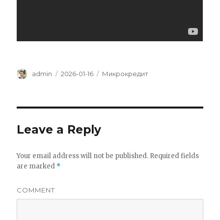
Author
admin
Posted
2026-01-16
Categories
Микрокредит
on
Leave a Reply
Your email address will not be published.
Required fields
are marked
*
COMMENT