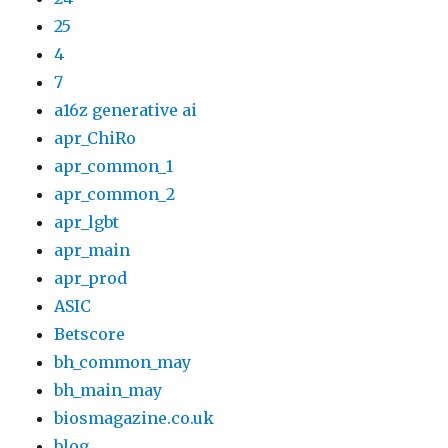
25
4
7
a16z generative ai
apr_ChiRo
apr_common_1
apr_common_2
apr_lgbt
apr_main
apr_prod
ASIC
Betscore
bh_common_may
bh_main_may
biosmagazine.co.uk
blog