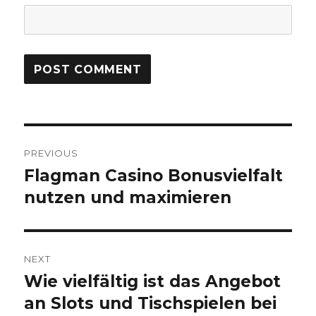
Post
PREVIOUS
navigation
Flagman Casino Bonusvielfalt
Previous
nutzen und maximieren
post:
NEXT
Wie vielfältig ist das Angebot
Next
an Slots und Tischspielen bei
post: